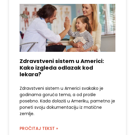
Zdravstveni sistem u Americi:
Kako izgleda odlazak kod
lekara?
Zdravstveni sistem u Americi svakako je
godinama goruća tema, a od prošle
posebno. Kada dolaziš u Ameriku, pametno je
poneti svoju dokumentaciju iz matične
zemlje.
PROČITAJ TEKST »