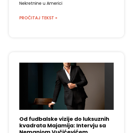
Nekretnine u Americi
PROČITAJ TEKST »
Od fudbalske vizije do luksuznih
kvadrata Majamija: Intervju sa
Nemanjom Vučićevićem