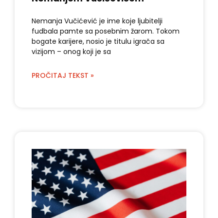
Nemanja Vučićević je ime koje ljubitelji
fudbala pamte sa posebnim žarom. Tokom
bogate karijere, nosio je titulu igrača sa
vizijom – onog koji je sa
PROČITAJ TEKST »