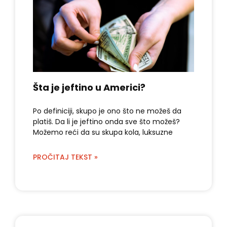
Šta je jeftino u Americi?
Po definiciji, skupo je ono što ne možeš da
platiš. Da li je jeftino onda sve što možeš?
Možemo reći da su skupa kola, luksuzne
PROČITAJ TEKST »