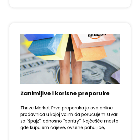
Zanimljive i korisne preporuke
Thrive Market Prva preporuka je ova online
prodavnica u kojoj volim da poručujem stvari
za “špajz”, odnosno “pantry”. Najčešće mesto
gde kupujem čajeve, ovsene pahuljice,