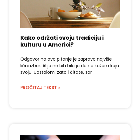
Kako održati svoju tradiciju i
kulturu u Americi?
Odgovor na ovo pitanje je zapravo najviše
lični izbor. Al ja ne bih bila ja da ne kažem koju
svoju. Uostalom, zato i čitate, zar
PROČITAJ TEKST »