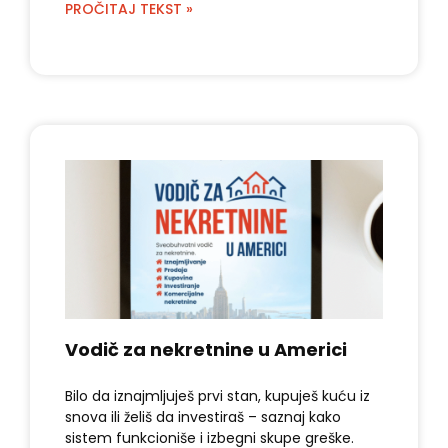
PROČITAJ TEKST »
Vodič za nekretnine u Americi
Bilo da iznajmljuješ prvi stan, kupuješ kuću iz
snova ili želiš da investiraš – saznaj kako
sistem funkcioniše i izbegni skupe greške.