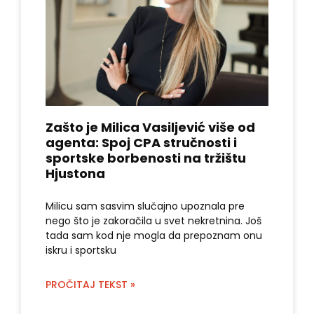
Zašto je Milica Vasiljević više od
agenta: Spoj CPA stručnosti i
sportske borbenosti na tržištu
Hjustona
Milicu sam sasvim slučajno upoznala pre
nego što je zakoračila u svet nekretnina. Još
tada sam kod nje mogla da prepoznam onu
iskru i sportsku
PROČITAJ TEKST »