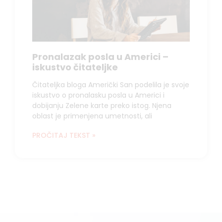
Pronalazak posla u Americi –
iskustvo čitateljke
Čitateljka bloga Američki San podelila je svoje
iskustvo o pronalasku posla u Americi i
dobijanju Zelene karte preko istog. Njena
oblast je primenjena umetnosti, ali
PROČITAJ TEKST »