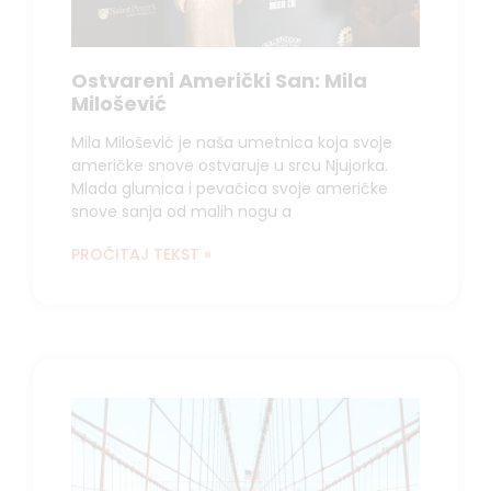
Ostvareni Američki San: Mila
Milošević
Mila Milošević je naša umetnica koja svoje
američke snove ostvaruje u srcu Njujorka.
Mlada glumica i pevačica svoje američke
snove sanja od malih nogu a
PROČITAJ TEKST »