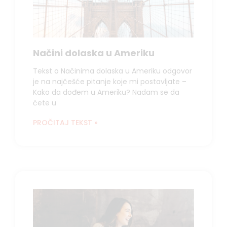
Načini dolaska u Ameriku
Tekst o Načinima dolaska u Ameriku odgovor
je na najčešće pitanje koje mi postavljate –
Kako da dođem u Ameriku? Nadam se da
ćete u
PROČITAJ TEKST »