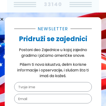
NEWSLETTER
Pridruži se zajednici
Postani deo Zajednice u kojoj zajedno
gradimo i jačamo američke snove.
Tu sam da ti pomognem!
Pišem ti nova iskustva, delim korisne
informacije i opservacije, i slušam šta ti
imaš da kažeš.
Seliš se u Ameriku i voleo bi da se
pripremiš za put? Odnosno, da što
lakše započneš svoj život u Americi?