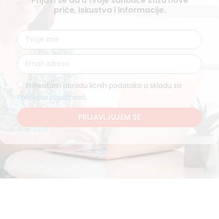
Prijavi se da u tvoje sanduče stižu nove
priče, iskustva i informacije.
Prihvatam obradu ličnih podataka u skladu sa
Politikom privatnosti
.
PRIJAVLJUJEM SE