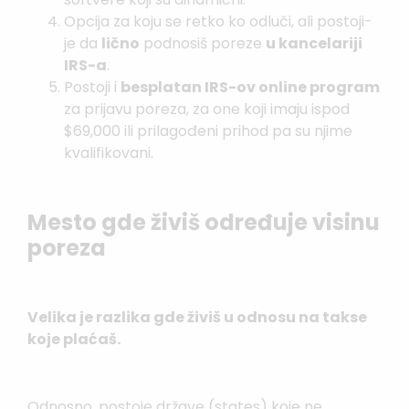
Opcija za koju se retko ko odluči, ali postoji-
je da
lično
podnosiš poreze
u kancelariji
IRS-a
.
Postoji i
besplatan IRS-ov online program
za prijavu poreza, za one koji imaju ispod
$69,000 ili prilagođeni prihod pa su njime
kvalifikovani.
Mesto gde živiš određuje visinu
poreza
Velika je razlika gde živiš u odnosu na takse
koje plaćaš.
Odnosno, postoje države (states) koje ne