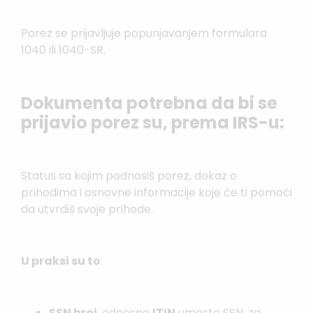
Porez se prijavljuje popunjavanjem formulara
1040 ili 1040-SR.
Dokumenta potrebna da bi se
prijavio porez su, prema IRS-u:
Status sa kojim podnosiš porez, dokaz o
prihodima i osnovne informacije koje će ti pomoći
da utvrdiš svoje prihode.
U praksi su to
:
SSN broj
, odnosno
ITIN
umesto SSN, za