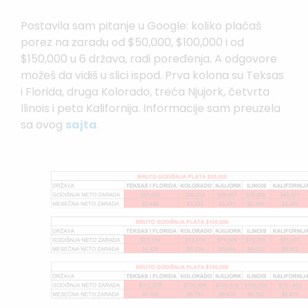
Postavila sam pitanje u Google: koliko plaćaš
porez na zaradu od $50,000, $100,000 i od
$150,000 u 6 država, radi poređenja. A odgovore
možeš da vidiš u slici ispod. Prva kolona su Teksas
i Florida, druga Kolorado, treća Njujork, četvrta
Ilinois i peta Kalifornija. Informacije sam preuzela
sa ovog
sajta
.