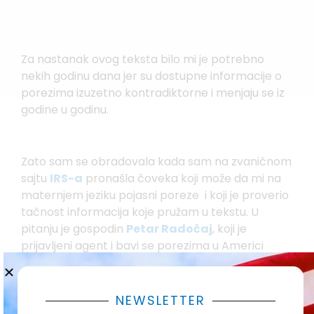
Za nastanak ovog teksta bilo mi je potrebno
nekih godinu dana jer su dostupne informacije o
porezima izuzetno kontradiktorne i menjaju se iz
godine u godinu.
Zato sam se obradovala kada sam na zvaničnom
sajtu
IRS-a
pronašla čoveka koji može da mi na
maternjem jeziku pojasni poreze i koji je proverio
tačnost informacija koje pružam u tekstu. U
pitanju je gospodin
Petar Radočaj
, koji je
prijavljeni agent i bavi se porezima u Americi
preko deset godina.
NEWSLETTER