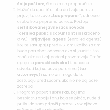
šalje poštom
, što niko ne preporučuje.
Možeš da uposliš osobu da tvoje poreze
prijavi, to se zove
„tax preparer“
, odnosno
osoba koja priprema poreze. Postoje
sertifikovane javne računovođe
(
cerified public accountants
ili skraćeno
CPA
) i
prijavljeni agenti
(enrolled agents),
koji te zastupaju pred IRS-om ukoliko za tim
bude potrebe- odnosno ako si „audit“- što
znači ako se tvoji podaci proveravaju. Treća
opcija su
poreski advokati
, odnosno
advokati koji se bave porezima (
tax
attorneys
) i samo oni mogu da te
zastupaju pred sudom, ukoliko ne daj bože,
zatreba.
Programi poput
TubroTax
, koji ima
besplatnu opciju i onu koja se plaća, nude ti
priliku da sam prijaviš poreze, kroz njihove
softvere koji su dinamični.