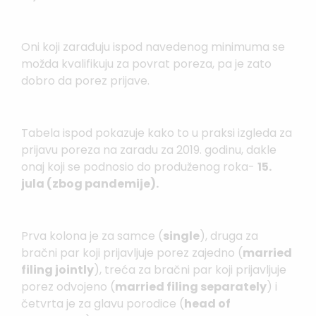
Oni koji zarađuju ispod navedenog minimuma se
možda kvalifikuju za povrat poreza, pa je zato
dobro da porez prijave.
Tabela ispod pokazuje kako to u praksi izgleda za
prijavu poreza na zaradu za 2019. godinu, dakle
onaj koji se podnosio do produženog roka-
15.
jula (zbog pandemije).
Prva kolona je za samce (
single
), druga za
bračni par koji prijavljuje porez zajedno (
married
filing jointly
), treća za bračni par koji prijavljuje
porez odvojeno (
married filing separately
) i
četvrta je za glavu porodice (
head of