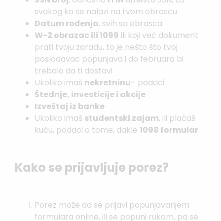
svakog ko se nalazi na tvom obrascu
Datum rođenja
, svih sa obrasca
W-2 obrazac ili 1099
ili koji već dokument
prati tvoju zaradu, to je nešto što tvoj
poslodavac popunjava i do februara bi
trebalo da ti dostavi
Ukoliko imaš
nekretninu
– podaci
Štednje, investicije i akcije
Izveštaj iz banke
Ukoliko imaš
studentski zajam
, ili plaćaš
kuću, podaci o tome, dakle
1098 formular
Kako se prijavljuje porez?
Porez može da se prijavi popunjavanjem
formulara online, ili se popuni rukom, pa se