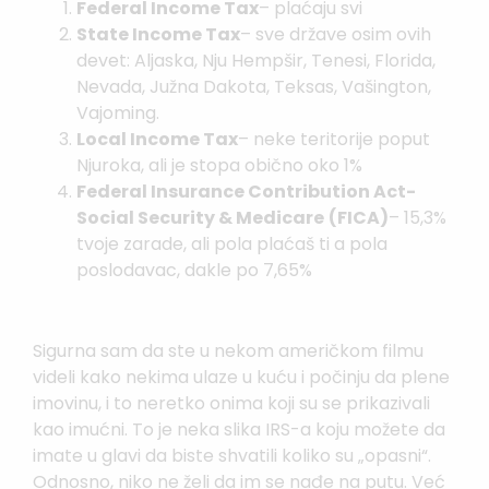
Federal Income Tax
– plaćaju svi
State Income Tax
– sve države osim ovih
devet: Aljaska, Nju Hempšir, Tenesi, Florida,
Nevada, Južna Dakota, Teksas, Vašington,
Vajoming.
Local Income Tax
– neke teritorije poput
Njuroka, ali je stopa obično oko 1%
Federal Insurance Contribution Act-
Social Security & Medicare
(FICA)
– 15,3%
tvoje zarade, ali pola plaćaš ti a pola
poslodavac, dakle po 7,65%
Sigurna sam da ste u nekom američkom filmu
videli kako nekima ulaze u kuću i počinju da plene
imovinu, i to neretko onima koji su se prikazivali
kao imućni. To je neka slika IRS-a koju možete da
imate u glavi da biste shvatili koliko su „opasni“.
Odnosno, niko ne želi da im se nađe na putu. Već