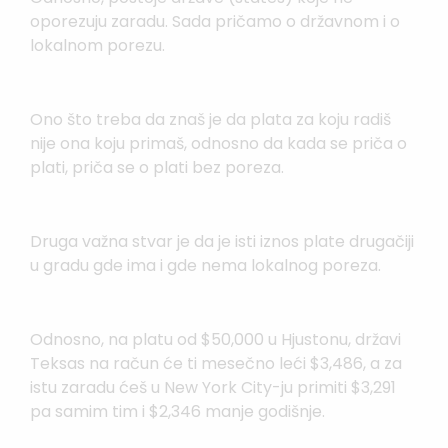
oporezuju zaradu. Sada pričamo o državnom i o
lokalnom porezu.
Ono što treba da znaš je da plata za koju radiš
nije ona koju primaš, odnosno da kada se priča o
plati, priča se o plati bez poreza.
Druga važna stvar je da je isti iznos plate drugačiji
u gradu gde ima i gde nema lokalnog poreza.
Odnosno, na platu od $50,000 u Hjustonu, državi
Teksas na račun će ti mesečno leći $3,486, a za
istu zaradu ćeš u New York City-ju primiti $3,291
pa samim tim i $2,346 manje godišnje.