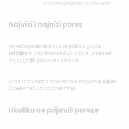
Komparacija zarada po državama
Najviši i najniži porez
Najveća porezna stopa se plaća u gradu
Bridžport
, državi Konektikat, a to je i jedan od
najbogatijih gradova u Americi.
Grad sa najmanjom poreznom stopom je
Šajen
(Chejenne) u državi Vajoming.
Ukoliko ne prijaviš poreze