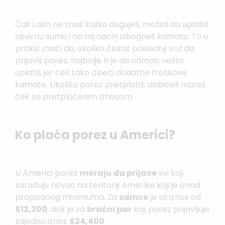
Čak i ako ne znaš koliko duguješ, možeš da uplatiš
okvirnu sumu i na taj način izbegneš kamatu. To u
praksi znači da, ukoliko čekaš poslednji voz da
prijaviš porez, najbolje ti je da odmah nešto
uplatiš jer ćeš tako izbeći dodatne troškove
kamate. Ukoliko porez pretplatiš, dobićeš nazad
ček sa pretplaćenim iznosom.
Ko plaća porez u Americi?
U Americi porez
moraju da prijave
svi koji
zarađuju novac na teritoriji Amerike koji je iznad
propisanog minimuma. Za
samce
je to iznos od
$12,200
, dok je za
bračni par
koji porez prijavljuje
zajedno iznos
$24,400
.