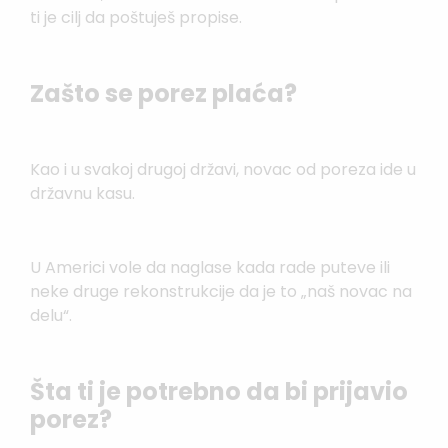
ti je cilj da poštuješ propise.
Zašto se porez plaća?
Kao i u svakoj drugoj državi, novac od poreza ide u
državnu kasu.
U Americi vole da naglase kada rade puteve ili
neke druge rekonstrukcije da je to „naš novac na
delu“.
Šta ti je potrebno da bi prijavio
porez?