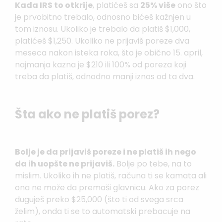
Kada IRS to otkrije
, platićeš sa
25% više
ono što
je prvobitno trebalo, odnosno bićeš kažnjen u
tom iznosu. Ukoliko je trebalo da platiš $1,000,
platićeš $1,250. Ukoliko ne prijaviš poreze dva
meseca nakon isteka roka, što je obično 15. april,
najmanja kazna je $210 ili 100% od poreza koji
treba da platiš, odnodno manji iznos od ta dva.
Šta ako ne platiš porez?
Bolje je da prijaviš poreze i ne platiš ih nego
da ih uopšte ne prijaviš.
Bolje po tebe, na to
mislim. Ukoliko ih ne platiš, računa ti se kamata ali
ona ne može da premaši glavnicu. Ako za porez
duguješ preko $25,000 (što ti od svega srca
želim), onda ti se to automatski prebacuje na