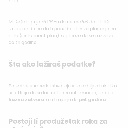
rate.
Možeš da prijaviš IRS-u da ne možeš da platiš
iznos, i onda će da ti ponude plan za plaćanje na
rate (instalment plan) koji može da se razvuče
do tri godine.
Šta ako lažiraš podatke?
Porezi se u Americi shvataju vrlo ozbiljno i ukoliko
se otkrije da si dao netačne informacije, preti ti
kazna zatvorom
u trajanju do
pet godina
.
Postoji li produžetak roka za