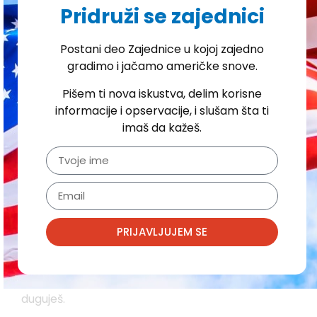
Rok za prijavu i plaćanje
Pridruži se zajednici
poreza
Postani deo Zajednice u kojoj zajedno
gradimo i jačamo američke snove.
Prijava i plaćanje poreza na zaradu u Americi je
važna tema
za sve koji novac zarađuju
na ovoj
Pišem ti nova iskustva, delim korisne
teritoriji.
informacije i opservacije, i slušam šta ti
imaš da kažeš.
Rok da se porezi prijave, i plate ukoliko je to
potrebno,
je 15. april
. Ukoliko smatraš da imaš
pravo na povrat poreza, i dalje treba da prijaviš
porez da bi to pravo mogao da ostvariš.
PRIJAVLJUJEM SE
Ako zakasniš sa fajlovanjem poreza, sledi ti
kazna od $210
i računa ti se kamata na iznos koji
duguješ.