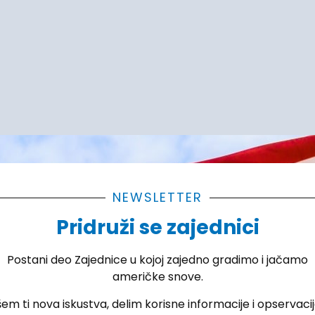
NEWSLETTER
Pridruži se zajednici
Postani deo Zajednice u kojoj zajedno gradimo i jačamo
američke snove.
šem ti nova iskustva, delim korisne informacije i opservacije