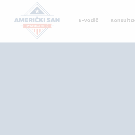
E-vodič
Konsultac