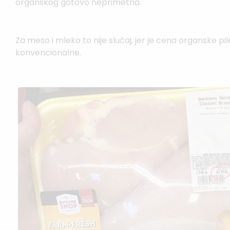
organskog gotovo neprimetna.
Za meso i mleko to nije slučaj, jer je cena organske pi
konvencionalne.