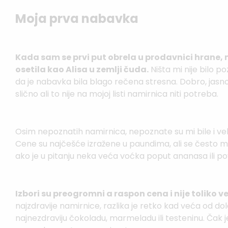
Moja prva nabavka
Kada sam se prvi put obrela u prodavnici hrane
osetila kao Alisa u zemlji čuda.
Ništa mi nije bilo po
da je nabavka bila blago rečena stresna. Dobro, jasn
slično ali to nije na mojoj listi namirnica niti potreba.
Osim nepoznatih namirnica, nepoznate su mi bile i vel
Cene su najčešće izražene u paundima, ali se često m
ako je u pitanju neka veća voćka poput ananasa ili p
Izbori su preogromni a raspon cena i nije toliko vel
najzdravije namirnice, razlika je retko kad veća od dolar
najnezdraviju čokoladu, marmeladu ili testeninu. Čak 