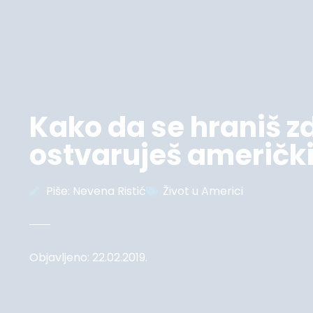
Kako da se hraniš z
ostvaruješ američk
Piše:
Nevena Ristić
Život u Americi
Objavljeno:
22.02.2019.