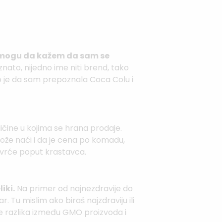
, mogu da kažem da sam se
znato, nijedno ime niti brend, tako
o je da sam prepoznala Coca Colu i
ičine u kojima se hrana prodaje.
ože naći i da je cena po komadu,
ovrće poput krastavca.
iki.
Na primer od najnezdravije do
. Tu mislim ako biraš najzdraviju ili
je razlika između GMO proizvoda i