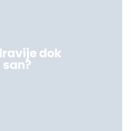
dravije dok
i san?