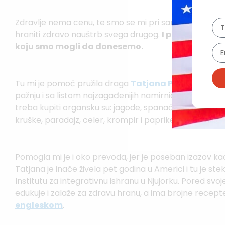
Zdravlje nema cenu, te smo se mi pri samo dolasku o
hraniti zdravo nauštrb svega drugog.
I prilično sam
koju smo mogli da donesemo.
Tu mi je pomoć pružila draga
Tatjana Popović
sa nj
pažnju i sa listom najzagađenijih namirnica, koju mi je p
treba kupiti organsku su: jagode, spanać, nektarine, ja
kruške, paradajz, celer, krompir i paprike.
Pomogla mi je i oko prevoda, jer je poseban izazov kada
Tatjana je inače živela pet godina u Americi i tu je s
Institutu za integrativnu ishranu u Njujorku. Pored sv
edukuje i zalaže za zdravu hranu, a ima brojne recep
engleskom
.