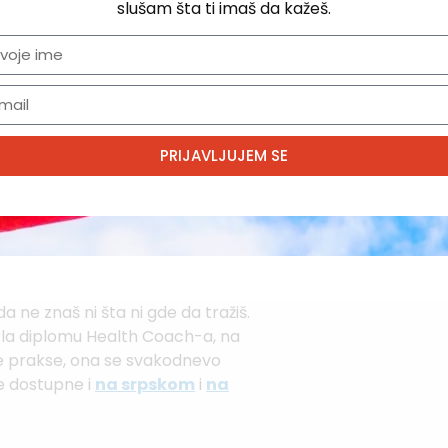
slušam šta ti imaš da kažeš.
predelili da ćemo se prvenstveno
 ubeđena da je to najbolja odluka
PRIJAVLJUJEM SE
enim savetima na šta da obratim
oslala. Na listi hrane koju uvek
buke, grožđe, breskve, višnje,
 ne znaš ni šta ni gde da tražiš.
tekla diplomu Health Coach-a, na
oje prakse, ona se svakodnevo
te dostupne i
na srpskom
i
na