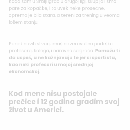
Kada sam u Srbiji igrao u drugoj ligi, skupljali smo
pare za kopačke, i to uvek neke prosečne,
oprema je bila stara, a tereni za trening u veoma
lošem stanju.
Pored novih stvari, imaš neverovatnu podršku
profesora, kolega, i naravno saigrača.
Pomažu ti
da uspeš, a ne kažnjavaju te jer si sportista,
kao neki profesori u mojoj srednjoj
ekonomskoj.
Kod mene nisu postojale
prečice i 12 godina gradim svoj
život u Americi.