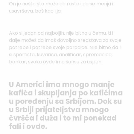
On je nešto što može da raste i da se menja i
usavršava, baš kao i ja.
Ako si jedan od najboljih, nije bitno u čemu, ti i
dalje možeš da imaš dovoljno sredstava za svoje
potrebe i potrebe svoje porodice. Nije bitno da li
si sportista, kuvarica, analitičar, spremačica,
bankar, svako ovde ima šansu za uspeh.
U Americi ima mnogo manje
kafića i skupljanja po kafićima
u poređenju sa Srbijom. Dok su
u Srbiji prijateljstva mnogo
čvršća i duža i to mi ponekad
fali i ovde.