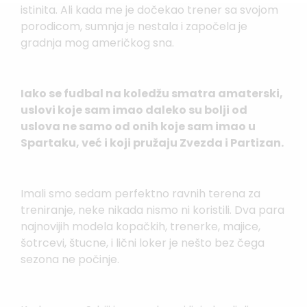
istinita. Ali kada me je dočekao trener sa svojom
porodicom, sumnja je nestala i započela je
gradnja mog američkog sna.
Iako se fudbal na koledžu smatra amaterski,
uslovi koje sam imao daleko su bolji od
uslova ne samo od onih koje sam imao u
Spartaku, već i koji pružaju Zvezda i Partizan.
Imali smo sedam perfektno ravnih terena za
treniranje, neke nikada nismo ni koristili. Dva para
najnovijih modela kopačkih, trenerke, majice,
šotrcevi, štucne, i lični loker je nešto bez čega
sezona ne počinje.