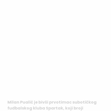
Milan Pualić je bivši prvotimac subotičkog
fudbalskog kluba Spartak, koji broji