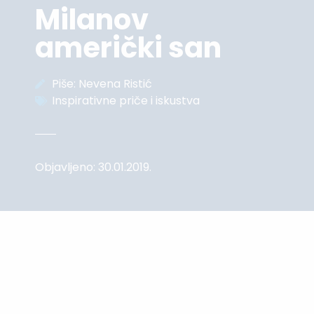
Milanov
američki san
Piše:
Nevena Ristić
Inspirativne priče i iskustva
Objavljeno:
30.01.2019.