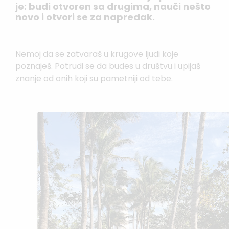
je: budi otvoren sa drugima, nauči nešto
novo i otvori se za napredak.
Nemoj da se zatvaraš u krugove ljudi koje
poznaješ. Potrudi se da budes u društvu i upijaš
znanje od onih koji su pametniji od tebe.