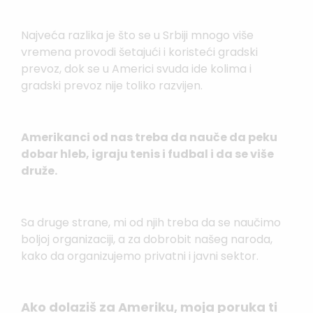
Najveća razlika je što se u Srbiji mnogo više
vremena provodi šetajući i koristeći gradski
prevoz, dok se u Americi svuda ide kolima i
gradski prevoz nije toliko razvijen.
Amerikanci od nas treba da nauče d
a peku
dobar hleb, igraju tenis i fudbal i da se više
druže.
Sa druge strane, mi od njih treba da se naučimo
boljoj organizaciji, a za dobrobit našeg naroda,
kako da organizujemo privatni i javni sektor.
Ako dolaziš za Ameriku, moja poruka ti