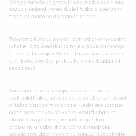
Menjao sam četiri grada i radio svašta dok nisam
došao u Majami. Pored škole i fudbala uvek sam
tražio da radim neki posao sa strane.
Tako smo kum i ja smo bili jedni od prvih izvoznika
Iphone- a za Švedsku i to mi je u početku mnogo
pomoglo finansijski. Kada je taj posao stao, čistio
sam kuće, dvorišta, prskao korov na livadama i
sekao drva.
Kada sam završio studije, našao sam se na
raskrsnici i mislio sam da ću da se okrenem struci
a fudbal da stavim sa strane. Desilo se suprotno-
dobio sam ponudu da vodim Školu fudbala na
Floridi. Kako je finansijska industrija bila u
problemu a fudbalska stručnost manjkala,
odlučio sam da prihvatim tu ponudu i fudbal mi je