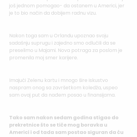
još jednom pomogao- da ostanem u Americi, jer
je to bio način da dobijem radnu vizu.
Nakon toga sam u Orlandu upoznao svoju
sadašnju suprugu i zajedno smo odlučili da se
preselimo u Majami. Nova potraga za poslom je
promenila moj smer karijere.
Imajući Zelenu kartu i mnogo šire iskustvo
naspram onog sa završetkom koledža, uspeo
sam ovaj put da nađem posao u finansijama.
Tako sam nakon sedam godina stigao do
prekretnice što se tiče mog boravka u
Americi i od tada sam postao siguran da ću