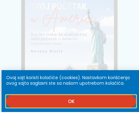
Ovaj sajt koristi kolačiće (cookies). Nastavkom korišćenja
ovog sajta saglasni ste sa našom upotrebom kolačića.
OK
VODIČ ZA TVOJ POČETAK
u Americi