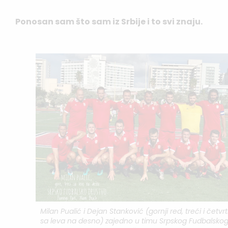
Ponosan sam što sam iz Srbije i to svi znaju.
Milan Pualić i Dejan Stanković (gornji red, treći i četvrt
sa leva na desno) zajedno u timu Srpskog Fudbalsko