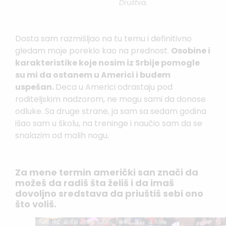
Društva.
Dosta sam razmišljao na tu temu i definitivno
gledam moje poreklo kao na prednost.
Osobine i
karakteristike koje nosim iz Srbije pomogle
su mi da ostanem u Americi i budem
uspešan.
Deca u Americi odrastaju pod
roditeljskim nadzorom, ne mogu sami da donose
odluke. Sa druge strane, ja sam sa sedam godina
išao sam u školu, na treninge i naučio sam da se
snalazim od malih nogu.
Za mene termin američki san znači da
možeš da radiš šta želiš i da imaš
dovoljno sredstava da priuštiš sebi ono
što voliš.