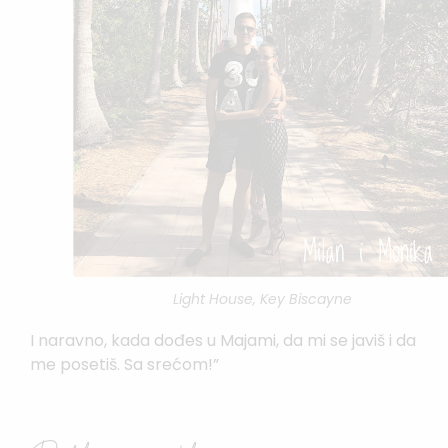
Light House, Key Biscayne
I naravno, kada dođes u Majami, da mi se javiš i da
me posetiš. Sa srećom!”