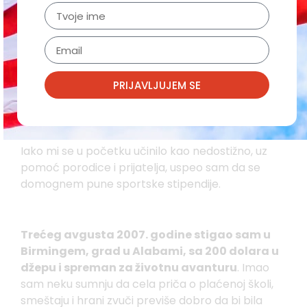
“U Ameriku me je dovela želja da igram fudbal
van granica Subotice i moj dugoročan cilj da
završim fakultet. Prepoznao sam Ameriku kao
najbolju opciju da nastavim da igram na visokom
nivou i da se školujem u isto vreme. To je retko
PRIJAVLJUJEM SE
moguće u drugim zemljama.
Iako mi se u početku učinilo kao nedostižno, uz
pomoć porodice i prijatelja, uspeo sam da se
domognem pune sportske stipendije.
Trećeg avgusta 2007. godine stigao sam u
Birmingem, grad u Alabami, sa 200 dolara u
džepu i spreman za životnu avanturu
. Imao
sam neku sumnju da cela priča o plaćenoj školi,
smeštaju i hrani zvuči previše dobro da bi bila