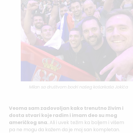
Milan sa društvom bodri našeg košarkaša Jokića
Veoma sam zadovoljan kako trenutno živim i
dosta stvari koje radim i imam deo su mog
američkog sna.
Ali i uvek težim ka boljem i višem
pa ne mogu da kažem da je moj san kompletan.