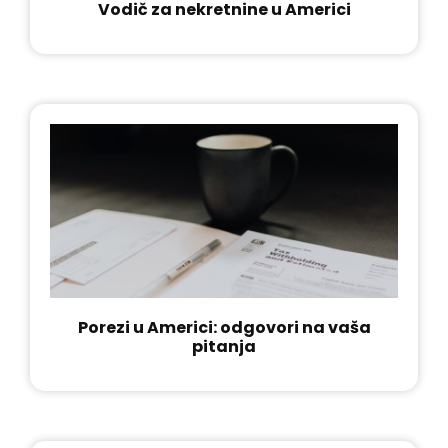
Vodič za nekretnine u Americi
Porezi u Americi: odgovori na vaša
pitanja