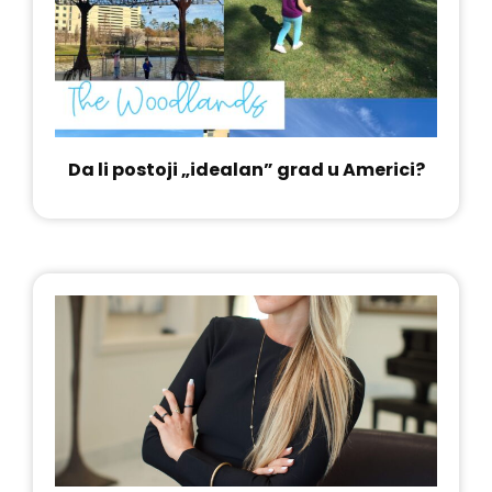
Da li postoji „idealan” grad u Americi?