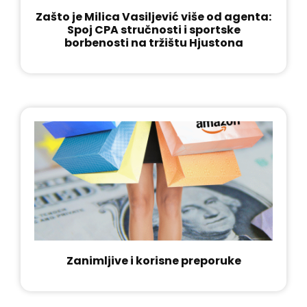
Zašto je Milica Vasiljević više od agenta:
Spoj CPA stručnosti i sportske
borbenosti na tržištu Hjustona
Zanimljive i korisne preporuke